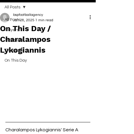
All Posts
bspfootballagency
All Posts
Jan 28, 2025
1 min read
On This Day /
Players
Charalampos
Team BSP
Lykogiannis
Transfers
On This Day
Charalampos Lykogiannis' Serie A 