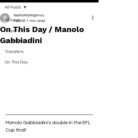
All Posts
bspfootballagency
All Posts
Feb 28
1 min read
On This Day / Manolo
Players
Gabbiadini
Team BSP
Transfers
On This Day
Manolo Gabbiadini's double in the EFL 
Cup final!