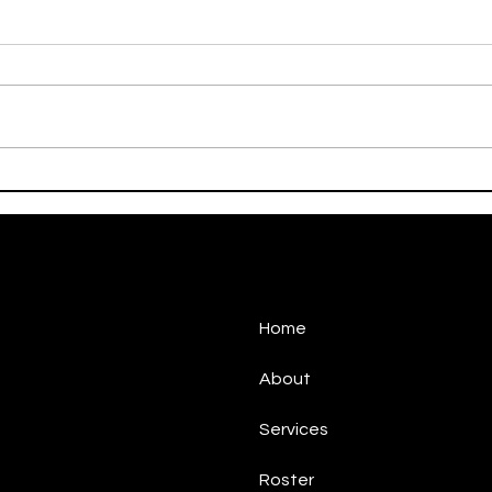
On This Day / Manolo
On T
Gabbiadini
Gabb
Home
About
Services
Roster