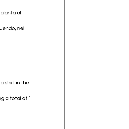
alanta al 
uendo, nel 
shirt in the 
g a total of 1 