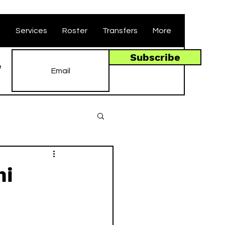
t
Services
Roster
Transfers
More
Subscribe
e
ni