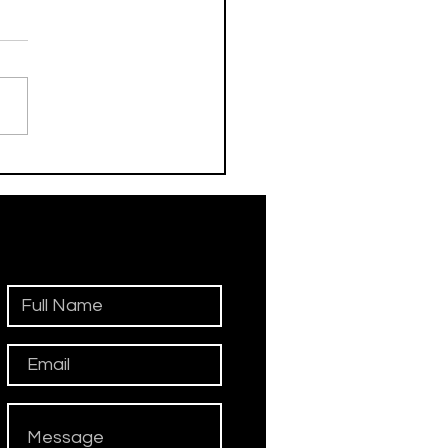
his Day / Manolo
iadini