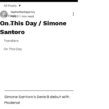
All Posts
bspfootballagency
All Posts
Feb 3
1 min read
On This Day / Simone
Players
Santoro
Team BSP
Transfers
On This Day
Simone Santoro's Serie B debut with 
Modena!