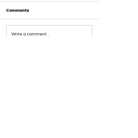
Comments
On This Day / Manolo
On This Day / 
Write a comment...
Gabbiadini
Gabbiadini