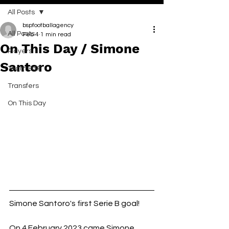
All Posts
bspfootballagency
All Posts
Feb 4
1 min read
On This Day / Simone
Players
Santoro
Team BSP
Transfers
On This Day
Simone Santoro's first Serie B goal!
On 4 February 2023 came Simone 