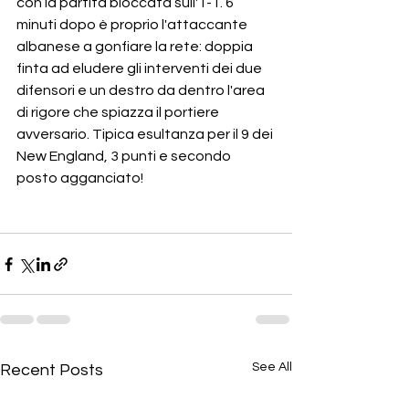
con la partita bloccata sull'1-1. 6 
minuti dopo è proprio l'attaccante 
albanese a gonfiare la rete: doppia 
finta ad eludere gli interventi dei due 
difensori e un destro da dentro l'area 
di rigore che spiazza il portiere 
avversario. Tipica esultanza per il 9 dei 
New England, 3 punti e secondo 
posto agganciato!
See All
Recent Posts