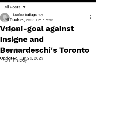
All Posts
bspfootballagency
All Posts
Jun 25, 2023
1 min read
Vrioni-goal against
Players
Insigne and
Team BSP
Bernardeschi's Toronto
Transfers
Updated:
Jun 26, 2023
On This Day