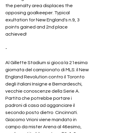
the penalty area displaces the 
opposing goalkeeper. Typical 
exultation for New England's n.9, 3 
points gained and 2nd place 
achieved!
-
Al Gillette Stadium si gioca la 21esima 
giornata del campionato di MLS: il New 
England Revolution contro il Toronto 
degli italiani Insigne e Bernardeschi, 
vecchie conoscenze della Serie A. 
Partita che potrebbe portare i 
padroni di casa ad agganciare il 
secondo posto dietro  Cincinnati. 
Giacomo Vrioni viene mandato in 
campo da mister Arena al 46esimo, 